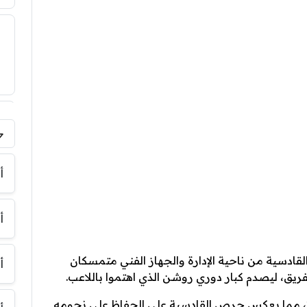
فر
أ
أ
القادسية من ناحية الإدارة والجهاز الفني متمسكان
أ
يق، ليصدم كبار دوري روشن الذي اهتموا باللاعب.
ويستمر عقد اللاعب مع النادي حتى عام 2029، مما يعكس حرص القادسية على الحفاظ على نجومه