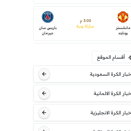
3:00 م
مباراة ودية
مانشستر
باريس سان
يونايتد
جيرمان
5:00 م
أقسام الموقع
ودية( ابو ظبي الرياضية -TV
)
ينتسفاروشي
ريال مدريد
خبار الكرة السعودية
7:00 م
خبار الكرة الالمانية
مباراة ودية
نوتنغهام
برشلونة
فورست
خبار الكرة الانجليزية
8:00 م
مباراة ودية