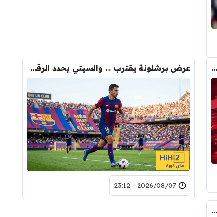
رومانو : برشلونة يُعير أراوخو الى ليفربول .. تفاصيل الصفقة
عرض برشلونة يقترب … والسيتي يحدد الرقم النهائي لبيع رودري
2026/08/07 - 23:12
كواليس مثيرة … ماذا قال غوارديولا لرودري عند استشارته عن ريال مدريد وبرشلونة