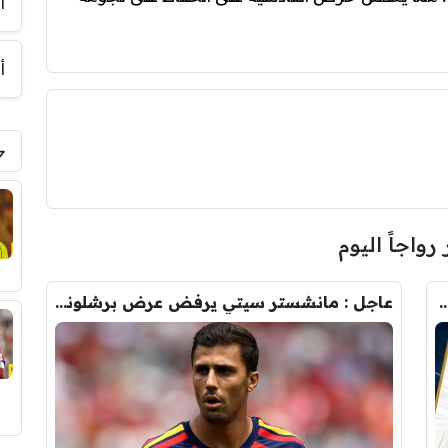
أ
أ
 رواجاً اليوم
رودري.. لاعبان مرشحان لحل أزمة ريال مدريد
عاجل : مانشستر سيتي يرفض عرض برشلونة الاول لضم رودري.. ويسخر من قيمته