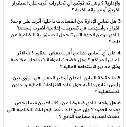
والإدارية ؟ وهل تم توثيق أي تجاوزات أثّرت على استقرار
الفريق أو قراراته الفنية ؟
3. هل تعاني الإدارة من انقسامات داخلية أثّرت على وحدة
القرار ، وأسهمت في تسريبات إعلامية أضرت بسمعة
النادي ، ومن الجهة التي تتحمل المسؤولية النظامية عن
ذلك ؟
4. على أي أساس نظامي أُقرت بعض العقود ذات الأثر
المالي المرتفع ؟ وهل خضعت لموافقات ولجان مختصة
وفق معايير الاستدامة المالية ؟
5. ما حقيقة التباين المعلن أو غير المعلن في الرؤى بين
رئيس النادي ونائبه حول إدارة الالتزامات المالية والديون
المستقبلية ؟
6. هل واجه النادي ضغوطًا من وكلاء لاعبين فيما يخص
تجديد العقود ؟ وإن صح ذلك ، فما الإجراءات النظامية التي
اتُّخذت لحماية مصلحة النادي ؟