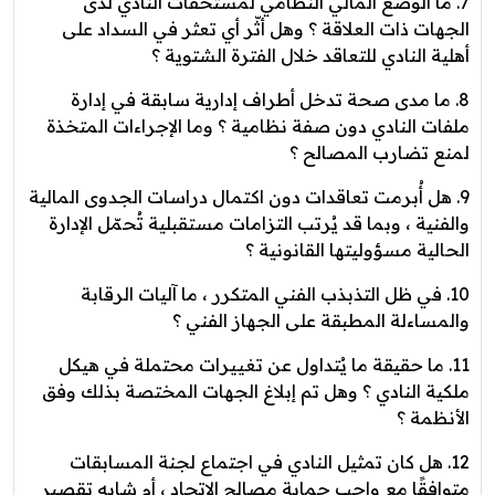
7. ما الوضع المالي النظامي لمستحقات النادي لدى
الجهات ذات العلاقة ؟ وهل أثّر أي تعثر في السداد على
أهلية النادي للتعاقد خلال الفترة الشتوية ؟
8. ما مدى صحة تدخل أطراف إدارية سابقة في إدارة
ملفات النادي دون صفة نظامية ؟ وما الإجراءات المتخذة
لمنع تضارب المصالح ؟
9. هل أُبرمت تعاقدات دون اكتمال دراسات الجدوى المالية
والفنية ، وبما قد يُرتب التزامات مستقبلية تُحمّل الإدارة
الحالية مسؤوليتها القانونية ؟
10. في ظل التذبذب الفني المتكرر ، ما آليات الرقابة
والمساءلة المطبقة على الجهاز الفني ؟
11. ما حقيقة ما يُتداول عن تغييرات محتملة في هيكل
ملكية النادي ؟ وهل تم إبلاغ الجهات المختصة بذلك وفق
الأنظمة ؟
12. هل كان تمثيل النادي في اجتماع لجنة المسابقات
متوافقًا مع واجب حماية مصالح الاتحاد ، أم شابه تقصير