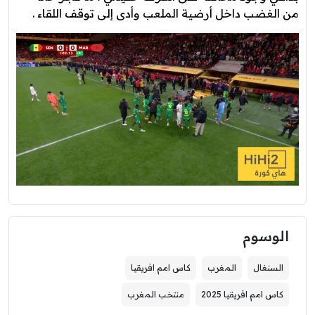
من الغضب داخل أرضية الملعب وأدى إلى توقف اللقاء .
الوسوم
السنغال
المغرب
كاس امم افريقيا
كاس امم افريقيا 2025
منتخب المغرب