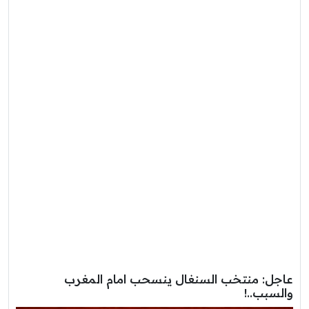
عاجل: منتخب السنغال ينسحب امام المغرب
والسبب..!