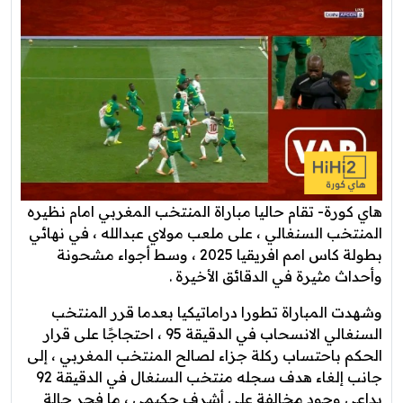
هاي كورة- تقام حاليا مباراة المنتخب المغربي امام نظيره
المنتخب السنغالي ، على ملعب مولاي عبدالله ، في نهائي
بطولة كاس امم افريقيا 2025 ، وسط أجواء مشحونة
وأحداث مثيرة في الدقائق الأخيرة .
وشهدت المباراة تطورا دراماتيكيا بعدما قرر المنتخب
السنغالي الانسحاب في الدقيقة 95 ، احتجاجًا على قرار
الحكم باحتساب ركلة جزاء لصالح المنتخب المغربي ، إلى
جانب إلغاء هدف سجله منتخب السنغال في الدقيقة 92
بداعي وجود مخالفة على أشرف حكيمي ، ما فجر حالة