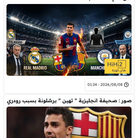
2026/08/08 - 01:24
صور : صحيفة انجليزية ” تهين ” برشلونة بسبب رودري