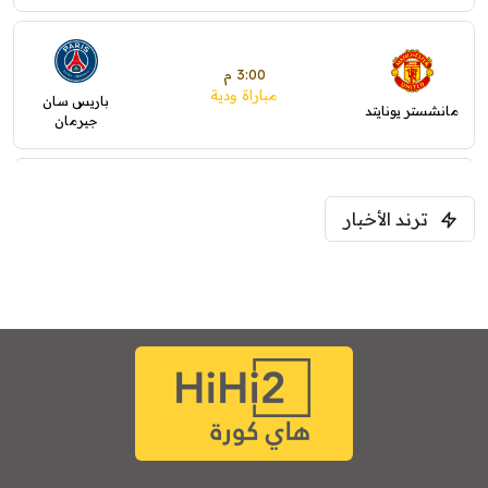
3:00 م
مباراة ودية
باريس سان
مانشستر يونايتد
جيرمان
5:00 م
ترند الأخبار
ودية( ابو ظبي الرياضية -TV )
فرينتسفاروشي
ريال مدريد
7:00 م
مباراة ودية
برشلونة
نوتنغهام فورست
8:00 م
مباراة ودية
اودينيزي
برشلونة