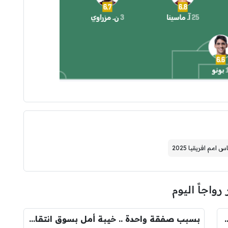
س امم افريقيا 2025
 رواجاً اليوم
ودري مع برشلونة.. قيمة الصفقة والراتب
بسبب صفقة واحدة .. خيبة أمل بسوق انتقالات ريال مدريد !