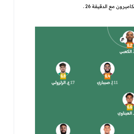
رون مع الدقيقة 26 .