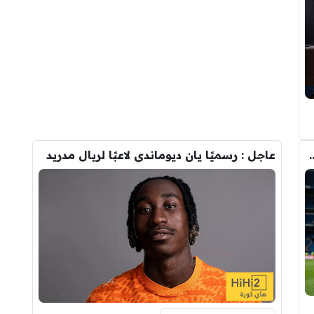
وأحد افراد ادارة ريال مدريد بعد انهيار صفقة رودري
عاجل : رسميًا يان ديوماندي لاعبًا لريال مدريد