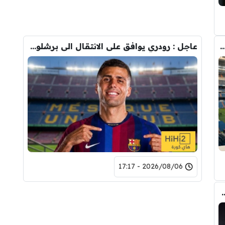
دريد ” شاهد تشكيله الريال القادمه لاكتساح المركز الثاني
عاجل : رودري يوافق على الانتقال الى برشلونة.. 3 أسباب وراء قراره
2026/08/06 - 17:17
تحول صفقة رودري من ريال مدريد الى برشلونة