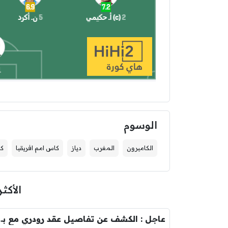
الوسوم
الكاميرون
المغرب
دياز
كاس امم افريقيا
كا
الأكثر
عاجل : الكشف عن تفاصيل عقد ر