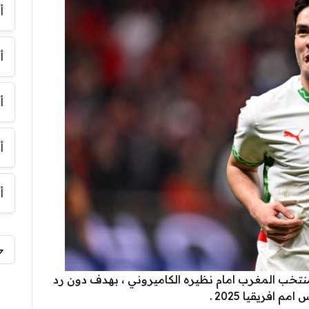
أ
أ
أ
أ
أ
منتخب المغرب امام نظيره الكاميروني ، بهدف دون رد
 افريقيا 2025 .