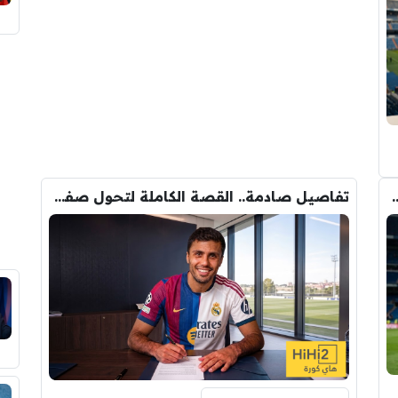
وأحد افراد ادارة ريال مدريد بعد انهيار صفقة رودري
تفاصيل صادمة.. القصة الكاملة لتحول صفقة رودري من ريال مدريد الى برشلونة