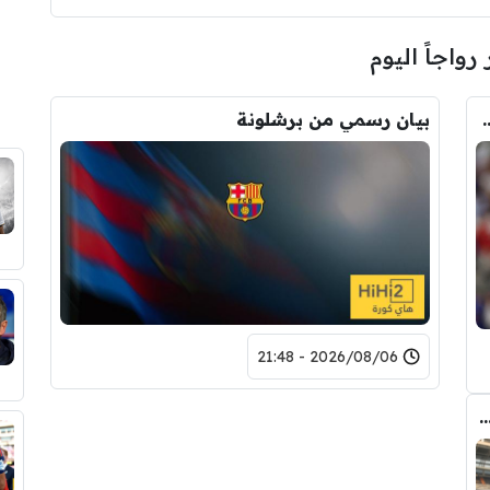
 رواجاً اليوم
ودري مع برشلونة.. قيمة الصفقة والراتب
بيان رسمي من برشلونة
2026/08/06 - 21:48
دريد ” شاهد تشكيله الريال القادمه لاكتساح المركز الثاني