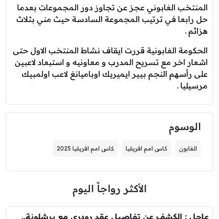
المنتخب الغابوني عجز عن تجاوز دور المجموعات بعدما
حل رابعا في ترتيب المجموعة السادسة حيث مني بثلاث
هزائم .
الحكومة الغابونية قررت ايقاف نشاط المنتخب الاول حتى
اشعار اخر مع تسريح المدرب و معاونيه و استبعاد لاعبين
على رأسهم النجم بيير ايميريك اوباميانغ لاعب اولمبيك
مرسيليا .
الوسوم
الغابون
كاس امم افريقيا
كاس امم افريقيا 2025
الأكثر رواجاً اليوم
عاجل : الكشف عن تفاصيل عقد رودري مع برشلونة..