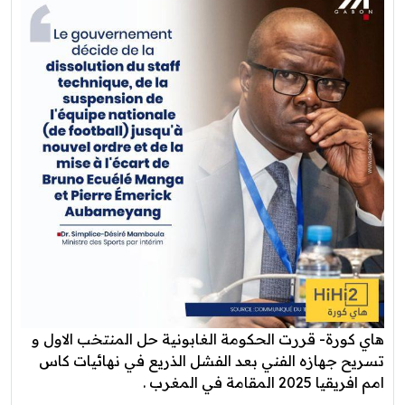
هاي كورة- قررت الحكومة الغابونية حل المنتخب الاول و
تسريح جهازه الفني بعد الفشل الذريع في نهائيات كاس
امم افريقيا 2025 المقامة في المغرب .