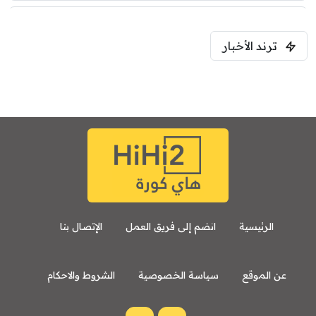
5:00 م
ترند الأخبار
ودية( ابو ظبي الرياضية -TV )
فرينتسفاروشي
ريال مدريد
7:00 م
مباراة ودية
برشلونة
نوتنغهام فورست
8:00 م
مباراة ودية
اودينيزي
برشلونة
الرئيسية
انضم إلى فريق العمل
الإتصال بنا
عن الموقع
سياسة الخصوصية
الشروط والاحكام