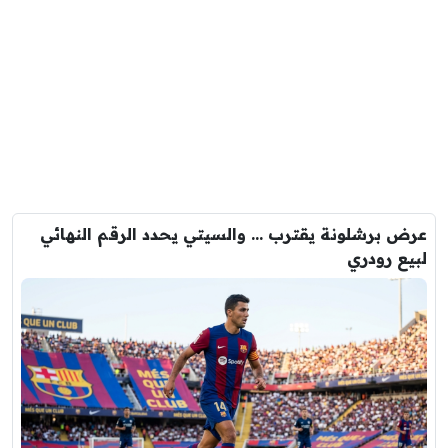
عرض برشلونة يقترب … والسيتي يحدد الرقم النهائي
لبيع رودري