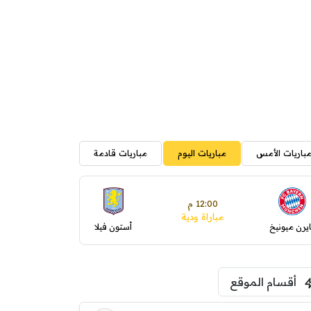
باريات الأمس
مباريات اليوم
مباريات قادمة
12:00 م
مباراة ودية
ايرن ميونيخ
أستون فيلا
أقسام الموقع