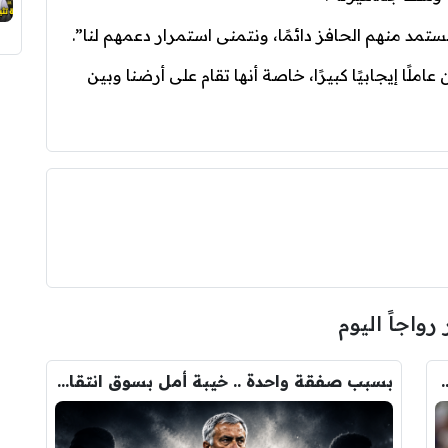
تمد منهم الحافز دائمًا، ونتمنى استمرار دعمهم لنا”.
املًا إيجابيًا كبيرًا، خاصة أنها تقام على أرضنا وبين
 رواجاً اليوم
ودري مع برشلونة.. قيمة الصفقة والراتب
بسبب صفقة واحدة .. خيبة أمل بسوق انتقالات ريال مدريد !