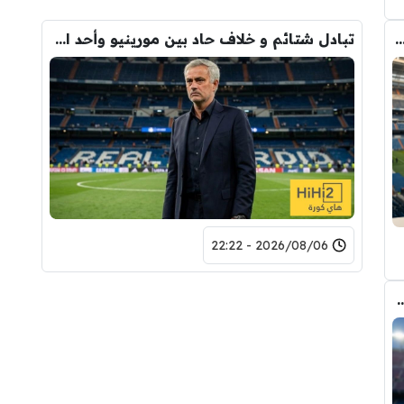
دريد ” شاهد تشكيله الريال القادمه لاكتساح المركز الثاني
تبادل شتائم و خلاف حاد بين مورينيو وأحد افراد ادارة ريال مدريد بعد انهيار صفقة رودري
2026/08/06 - 22:22
 الانتقال الى برشلونة.. 3 أسباب وراء قراره