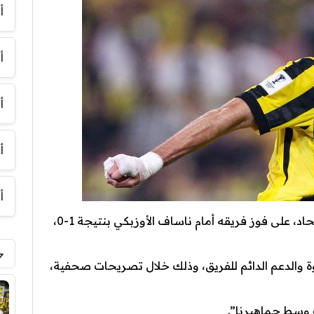
أ
أ
أ
أ
أ
هاي كورة- علق الفرنسي كريم بنزيما قائد الاتحاد، على فوز فريقه أمام ناساف الأوزبكي بنتيجة 1-0،
وة والدعم الدائم للفريق، وذلك خلال تصريحات صحفية،
اث وسط جماهيرنا”.