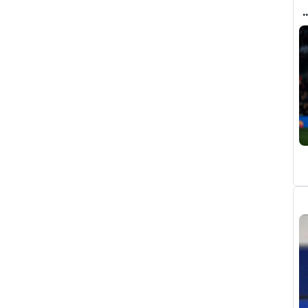
ري عن ريال مدريد وقربته من برشلونة