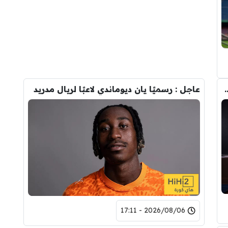
تحول صفقة رودري من ريال مدريد الى برشلونة
عاجل : رسميًا يان ديوماندي لاعبًا لريال مدريد
2026/08/06 - 17:11