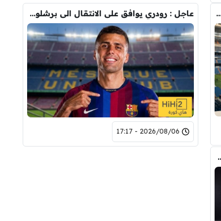
دريد ” شاهد تشكيله الريال القادمه لاكتساح المركز الثاني
عاجل : رودري يوافق على الانتقال الى برشلونة.. 3 أسباب وراء قراره
2026/08/06 - 17:17
تحول صفقة رودري من ريال مدريد الى برشلونة