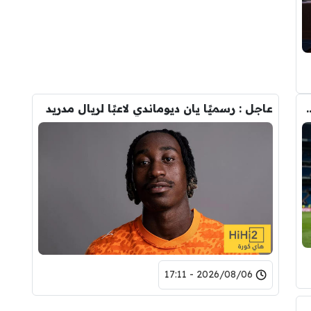
وأحد افراد ادارة ريال مدريد بعد انهيار صفقة رودري
عاجل : رسميًا يان ديوماندي لاعبًا لريال مدريد
2026/08/06 - 17:11
ري عن ريال مدريد وقربته من برشلونة