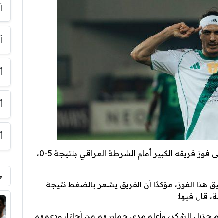
أ
أ
أ
أ
أ
هاي كورة- علق روجير إيبانيز، لاعب الأهلي، على فوز فريقه الكبير أمام الشرطة العراقي بنتيجة 5-0،
يق هذا الفوز، مؤكدًا أن الفريق يشعر بالضغط نتيجة
 قال فيها:
هم جزيل الشكر، وأعلم مدى حماسهم من أجلنا، ودعمهم