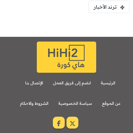
5:00 م
ترند الأخبار
ودية( ابو ظبي الرياضية -TV )
فرينتسفاروشي
ريال مدريد
7:00 م
مباراة ودية
برشلونة
نوتنغهام فورست
8:00 م
مباراة ودية
اودينيزي
برشلونة
الرئيسية
انضم إلى فريق العمل
الإتصال بنا
عن الموقع
سياسة الخصوصية
الشروط والاحكام