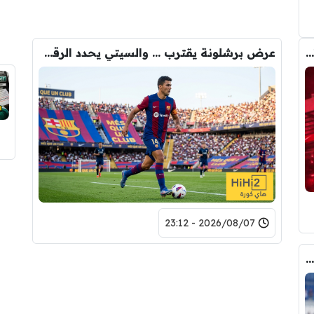
رومانو : برشلونة يُعير أراوخو الى ليفربول .. تفاصيل الصفقة
عرض برشلونة يقترب … والسيتي يحدد الرقم النهائي لبيع رودري
2026/08/07 - 23:12
كواليس مثيرة … ماذا قال غوارديولا لرودري عند استشارته عن ريال مدريد وبرشلونة