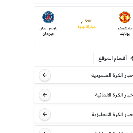
3:00 م
مباراة ودية
مانشستر
باريس سان
يونايتد
جيرمان
5:00 م
أقسام الموقع
ودية( ابو ظبي الرياضية -TV
)
ينتسفاروشي
ريال مدريد
خبار الكرة السعودية
7:00 م
خبار الكرة الالمانية
مباراة ودية
نوتنغهام
برشلونة
فورست
خبار الكرة الانجليزية
8:00 م
مباراة ودية