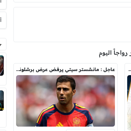
أ
أ
 رواجاً اليوم
رودري.. لاعبان مرشحان لحل أزمة ريال مدريد
عاجل : مانشستر سيتي يرفض عرض برشلونة الاول لضم رودري.. ويسخر من قيمته