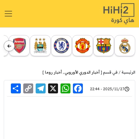
الرئيسية
في قسم [
أخبار الدوري الأوروبي
,
أخبار روما
]
re
elegram
Copy
WhatsApp
Facebook
X
2025/11/27 - 22:44
Link