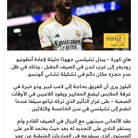
هاي كورة – يبذل تشيلسي جهودًا حثيثة لإعادة أنطونيو
روديغر إلى غرب لندن في الصيف المقبل ، وذلك في ظل
عدم حجزه مكان دائم في تشكيلة تشابي ألونسو .
البلوز يرى أن الفريق بحاجة إلى لاعب كبير وذو خبرة في
غرفة الملابس ليضع المعايير ويقود اللاعبين في الأوقات
الصعبة – على غرار التأثير الذي تركه تياغو سيلفا عندما
انضم إلى تشيلسي في سن الخامسة والثلاثين .
عقد الألماني سينتهي مع الريال في الصيف القادم ولم
يستقر النادي على التجديد له بعد حيث يعتمد الأمر على
المستوى الذي سيقدمه في المباريات المتبقية من عمر