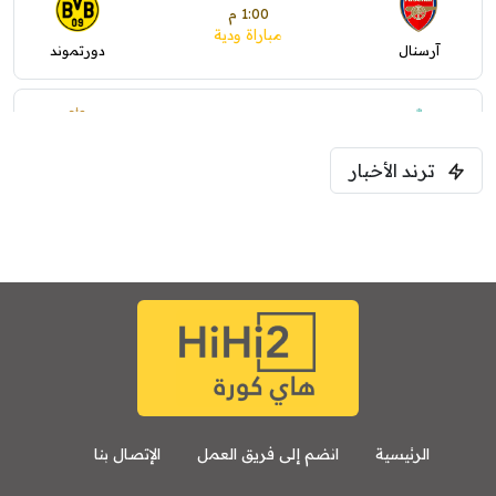
1:00 م
مباراة ودية
آرسنال
دورتموند
1:30 م
مباراة ودية
ترند الأخبار
ليفربول
موناكو
الرئيسية
انضم إلى فريق العمل
الإتصال بنا