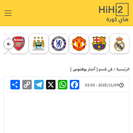
الرئيسية
في قسم [
أخبار يوفنتوس
]
re
elegram
Copy
WhatsApp
Facebook
X
2025/11/09 - 02:00
Link