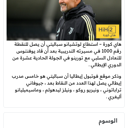
هاي كورة – استطاع لوتشيانو سباليتي أن يصل للنقطة
رقم 1000 في مسيرته التدريبية بعد أن قاد يوفنتوس
للتعادل السلبي مع تورينو في الجولة الحادية عشرة من
الدوري الإيطالي .
وذكر موقع فوتبول إيطاليا أن سباليتي هو خامس مدرب
إيطالي يصل لهذا العدد من النقاط بعد ، جيوفاني
تراباتوني ، ونيريو روكو ، ونيلز ليدهولم ، وماسيميليانو
أليغري .
الوسوم