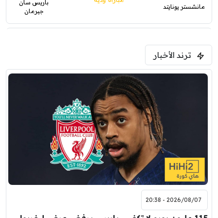
باريس سان
مانشستر يونايتد
جيرمان
5:00 م
ترند الأخبار
ودية( ابو ظبي الرياضية -TV )
فرينتسفاروشي
ريال مدريد
7:00 م
مباراة ودية
برشلونة
نوتنغهام فورست
8:00 م
مباراة ودية
اودينيزي
برشلونة
2026/08/07 - 20:38