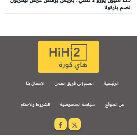
115 مليون يورو لا تكفي.. باريس يرفض عرض ليفربول
لضم باركولا
الرئيسية
انضم إلى فريق العمل
الإتصال بنا
عن الموقع
سياسة الخصوصية
الشروط والاحكام