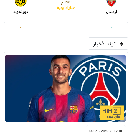
1:00 م
مباراة ودية
آرسنال
دورتموند
1:30 م
مباراة ودية
ترند الأخبار
ليفربول
موناكو
2026/08/08 - 14:53