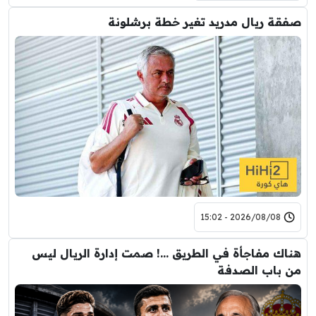
صفقة ريال مدريد تغير خطة برشلونة
2026/08/08 - 15:02
هناك مفاجأة في الطريق …! صمت إدارة الريال ليس
من باب الصدفة