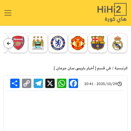
الرئيسية
في قسم [
أخبار باريس سان جرمان
]
re
elegram
Copy
WhatsApp
Facebook
X
2025/10/29 - 20:41
Link