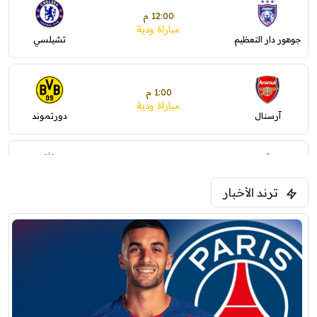
12:00 م
مباراة ودية
جوهور دار التعظيم
تشيلسي
1:00 م
مباراة ودية
آرسنال
دورتموند
1:30 م
مباراة ودية
ترند الأخبار
ليفربول
موناكو