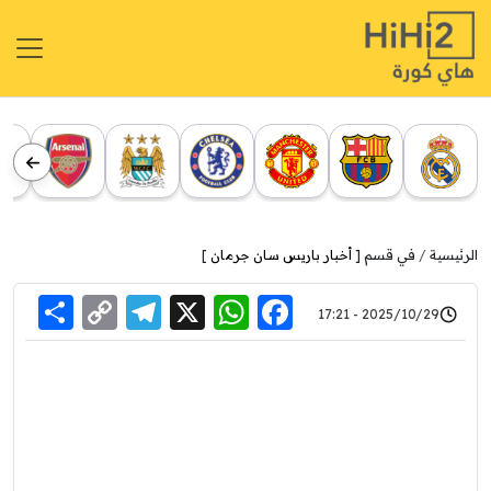
الرئيسية
في قسم [
أخبار باريس سان جرمان
]
re
elegram
Copy
WhatsApp
Facebook
X
2025/10/29 - 17:21
Link