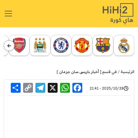
الرئيسية
في قسم [
أخبار باريس سان جرمان
]
re
elegram
Copy
WhatsApp
Facebook
X
2025/10/28 - 21:41
Link