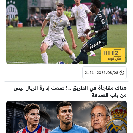
2026/08/08 - 21:51
هناك مفاجأة في الطريق …! صمت إدارة الريال ليس
من باب الصدفة