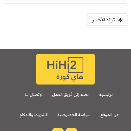
5:00 م
ترند الأخبار
ودية( ابو ظبي الرياضية -TV )
فرينتسفاروشي
ريال مدريد
7:00 م
مباراة ودية
برشلونة
نوتنغهام فورست
8:00 م
مباراة ودية
اودينيزي
برشلونة
الرئيسية
انضم إلى فريق العمل
الإتصال بنا
عن الموقع
سياسة الخصوصية
الشروط والاحكام