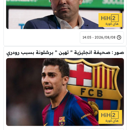
2026/08/08 - 14:05
صور : صحيفة انجليزية ” تهين ” برشلونة بسبب رودري