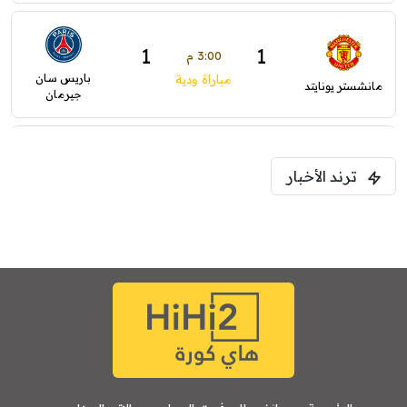
1
1
3:00 م
باريس سان
مباراة ودية
مانشستر يونايتد
جيرمان
2
1
5:00 م
ترند الأخبار
ودية( ابو ظبي الرياضية -TV )
فرينتسفاروشي
ريال مدريد
7:00 م
مباراة ودية
برشلونة
نوتنغهام فورست
8:00 م
مباراة ودية
اودينيزي
برشلونة