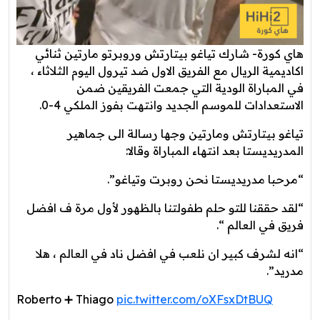
هاي كورة- شارك تياغو بيتارتش وروبرتو مارتين ثنائي
اكاديمية الريال مع الفريق الاول ضد تيرول اليوم الثلاثاء ،
في المباراة الودية التي جمعت الفريقين ضمن
الاستعدادات للموسم الجديد وانتهت بفوز الملكي 4-0.
تياغو بيتارتش ومارتين وجها رسالة الى جماهير
المدريديستا بعد انتهاء المباراة وقالا:
“مرحبا مدريديستا نحن روبرت وتياغو”.
“لقد حققنا للتو حلم طفولتنا بالظهور لأول مرة ف افضل
فريق في العالم “.
“انه لشرف كبير ان نلعب في افضل ناد في العالم ، هلا
مدريد”.
Roberto ➕ Thiago
pic.twitter.com/oXFsxDtBUQ