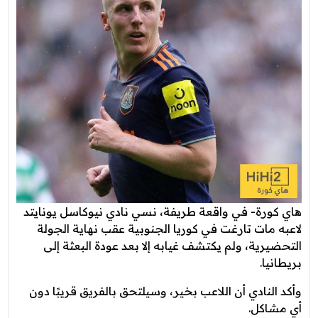
هاي كورة- في واقعة طريفة، نسي نادي نيوكاسل يونايتد
لاعبه مات تارغت في كوريا الجنوبية عقب نهاية الجولة
التحضيرية، ولم يكتشف غيابه إلا بعد عودة البعثة إلى
بريطانيا.
وأكد النادي أن اللاعب بخير، وسيلتحق بالفريق قريبًا دون
أي مشاكل.