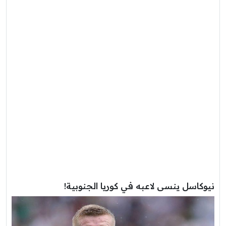
نيوكاسل ينسى لاعبه في كوريا الجنوبية!