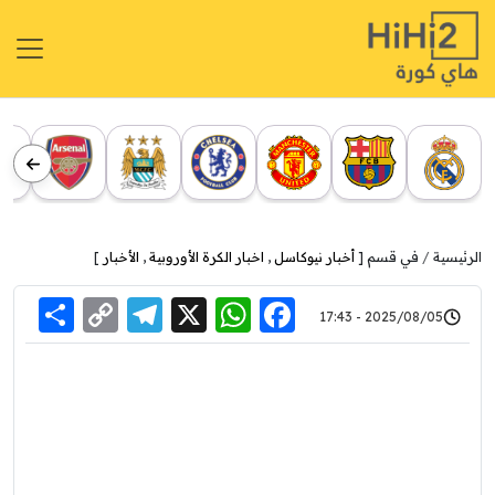
الرئيسية
في قسم [
أخبار نيوكاسل
,
اخبار الكرة الأوروبية
,
الأخبار
]
re
elegram
Copy
WhatsApp
Facebook
X
2025/08/05 - 17:43
Link