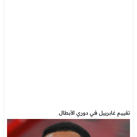
تقييم غابرييل في دوري الأبطال