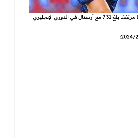
هاي كورة _ نال النجم مارتين أوديغارد تقييمًا مرتفعًا بلغ 7.31 مع أرسنال في الدوري الإنجليزي