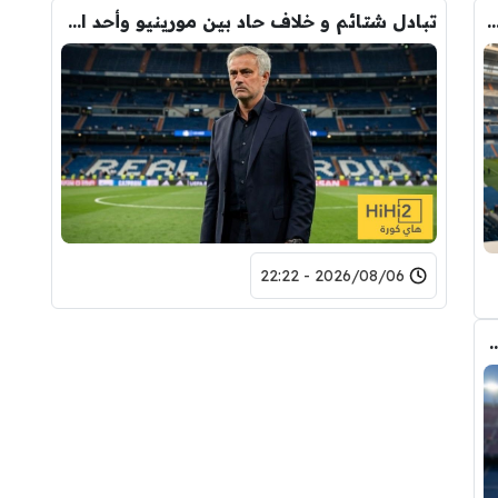
دريد ” شاهد تشكيله الريال القادمه لاكتساح المركز الثاني
تبادل شتائم و خلاف حاد بين مورينيو وأحد افراد ادارة ريال مدريد بعد انهيار صفقة رودري
2026/08/06 - 22:22
 الانتقال الى برشلونة.. 3 أسباب وراء قراره