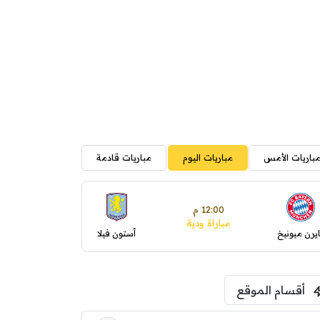
باريات الأمس
مباريات اليوم
مباريات قادمة
12:00 م
مباراة ودية
ايرن ميونيخ
أستون فيلا
أقسام الموقع