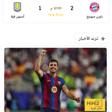
1
2
12:00 م
مباراة ودية
بايرن ميونيخ
أستون فيلا
ترند الأخبار