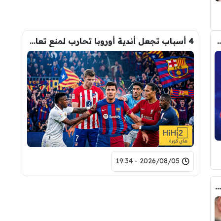
م من أتلتيكو مدريد على برشلونة في ملف ألفاريز
4 أسباب تجعل أندية أوروبا تحارب لمنع تعاقد برشلونة مع رودري!
2026/08/05 - 19:34
بند مثير في عقد محمد صلاح مع طرابزون سبور