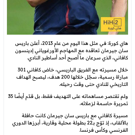
هاي كورة: في مثل هذا اليوم من عام 2013، أعلن باريس
سان جيرمان تعاقده مع المهاجم الأورغوياني إدينسون
كافاني، الذي سرعان ما أصبح أحد أساطير النادي.
خلال مسيرته مع الفريق الباريسي، خاض كافاني 301
مباراة رسمية، سجّل خلالها 200 هدف، ليصبح الهداف
التاريخي للنادي حتى وقت رحيله.
ولم تقتصر مساهماته على التهديف فقط، بل قدّم أيضًا 35
تمريرة حاسمة لزملائه.
مسيرة كافاني مع باريس سان جيرمان كانت حافلة
بالألقاب، إذ توّج بـ22 بطولة محلية وقارية، أبرزها الدوري
الفرنسي وكأس فرنسا.