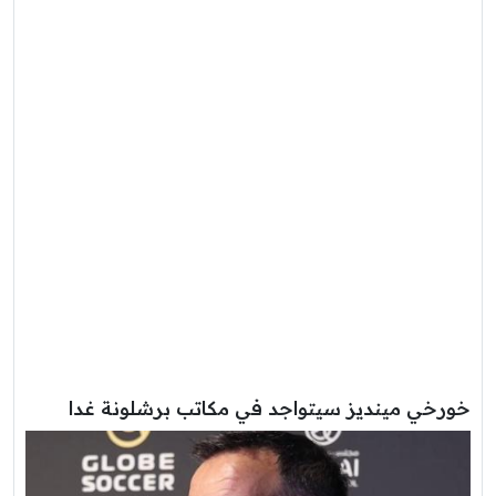
خورخي مينديز سيتواجد في مكاتب برشلونة غدا