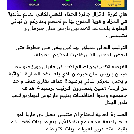
هاي كورة- لا تزال جائزة الحذاء الذهبي لكاس العالم للأندية
في المزاد و هوية المتوج بها لم تحسم بعد رغم ان نهائي
البطولة يلعب غدا الاحد بين باريس سان جيرمان و
تشيلسي .
الترتيب الحالي لسباق الهدافين يبقي على حظوظ حتى
لبعض اللاعبين الذين غادرت انديتهم البطولة .
الفرصة الاكبر تبدو لصالح الاسباني فابيان رويز متوسط
ميدان باريس سان جيرمان الذي يلعب غدا المباراة النهائية
و يحتل المركز الثاني برصيد 3 اهداف بفارق هدف واحد
عن اربعة لاعبين يتصدرون الترتيب برصيد 4 اهداف
جميعهم ودعوا المنافسات بينهم ماركوس ليوناردو لاعب
نادي الهلال .
الصدارة الحالية للجناح الارجنتيني انخيل دي ماريا الذي
سجل اربعة اهداف مع بنفيكا في اربع مباريات فقط بينما
بقية المتصدرين لعبوا مباريات اكثر منه .