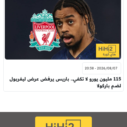
7:00 م
مباراة ودية
برشلونة
نوتنغهام فورست
8:00 م
مباراة ودية
اودينيزي
برشلونة
2026/08/07 - 20:38
115 مليون يورو لا تكفي.. باريس يرفض عرض ليفربول
لضم باركولا