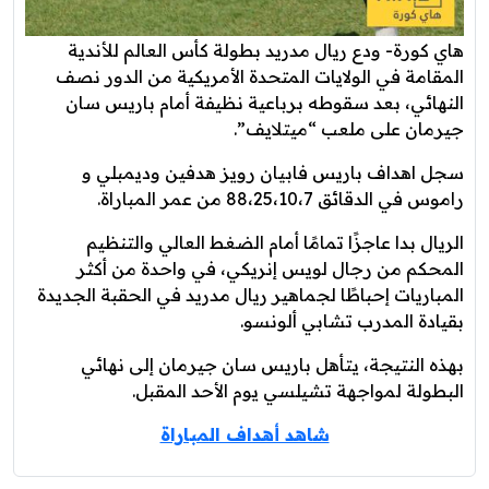
هاي كورة- ودع ريال مدريد بطولة كأس العالم للأندية
المقامة في الولايات المتحدة الأمريكية من الدور نصف
النهائي، بعد سقوطه برباعية نظيفة أمام باريس سان
جيرمان على ملعب “ميتلايف”.
سجل اهداف باريس فابيان رويز هدفين وديمبلي و
راموس في الدقائق 88،25،10،7 من عمر المباراة.
الريال بدا عاجزًا تمامًا أمام الضغط العالي والتنظيم
المحكم من رجال لويس إنريكي، في واحدة من أكثر
المباريات إحباطًا لجماهير ريال مدريد في الحقبة الجديدة
بقيادة المدرب تشابي ألونسو.
بهذه النتيجة، يتأهل باريس سان جيرمان إلى نهائي
البطولة لمواجهة تشيلسي يوم الأحد المقبل.
شاهد أهداف المباراة