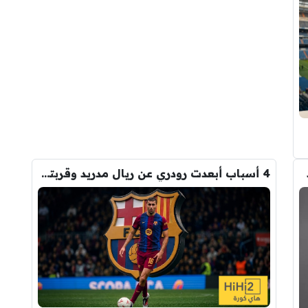
4 أسباب أبعدت رودري عن ريال مدريد وقربته من برشلونة