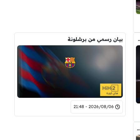
تحول صفقة رودري من ريال مدريد الى برشلونة
بيان رسمي من برشلونة
2026/08/06 - 21:48
دريد ” شاهد تشكيله الريال القادمه لاكتساح المركز الثاني