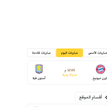
باريات الأمس
مباريات اليوم
مباريات قادمة
12:00 م
مباراة ودية
ايرن ميونيخ
أستون فيلا
أقسام الموقع