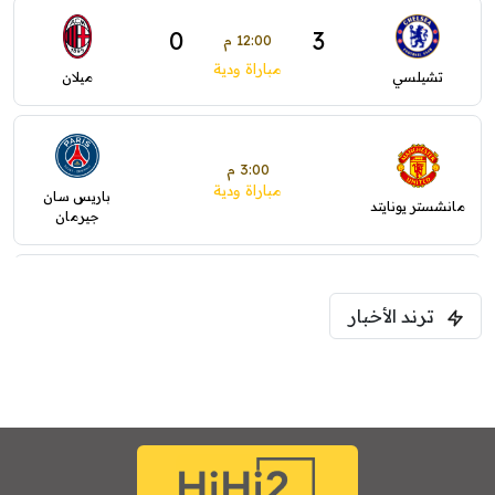
0
3
12:00 م
مباراة ودية
تشيلسي
ميلان
3:00 م
مباراة ودية
باريس سان
مانشستر يونايتد
جيرمان
5:00 م
ترند الأخبار
ودية( ابو ظبي الرياضية -TV )
فرينتسفاروشي
ريال مدريد
7:00 م
مباراة ودية
برشلونة
نوتنغهام فورست