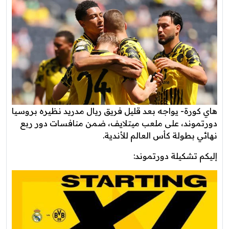
هاي كورة- يواجه بعد قليل فريق ريال مدريد نظيره بروسيا
دورتموند، على ملعب ميتلايف، ضمن منافسات دور ربع
نهائي بطولة كأس العالم للأندية.
إليكم تشكيلة دورتموند: