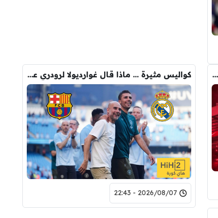
رومانو : برشلونة يُعير أراوخو الى ليفربول .. تفاصيل الصفقة
كواليس مثيرة … ماذا قال غوارديولا لرودري عند استشارته عن ريال مدريد وبرشلونة
2026/08/07 - 22:43
لرقم النهائي لبيع رودري