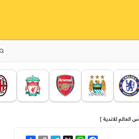
س العالم للاندية
]