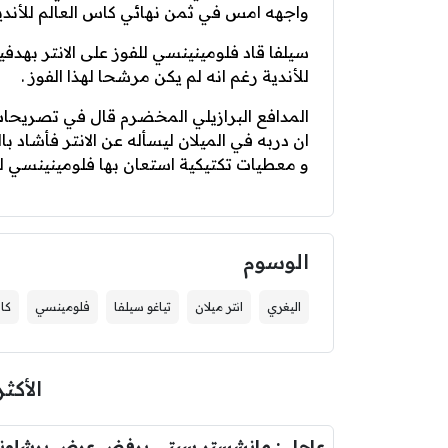
واجهه امس في ثمن نهائي كاس العالم للأندية ب
سيلفا قاد فلومينينسي للفوز على الانتر بهدفي
للأندية رغم انه لم يكن مرشحا لهذا الفوز .
المدافع البرازيلي المخضرم قال في تصريحات
ان دربه في الميلان ليسأله عن الانتر فأشاد 
و معطيات تكتيكية استعان بها فلومينينسي للفو
الوسوم
اليغري
انتر ميلان
تياغو سيلفا
فلومينسي
كاس
الأكثر