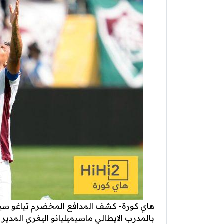
هاي كورة- كشف المدافع المخضرم تياغو سيلفا
بالمدرب الايطالي ماسيميليانو اليغري المدير