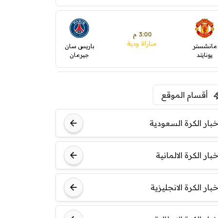
3:00 م
مباراة ودية
مانشستر
باريس سان
يونايتد
جيرمان
5:00 م
أقسام الموقع
ودية( ابو ظبي الرياضية -TV
)
ينتسفاروشي
ريال مدريد
خبار الكرة السعودية
7:00 م
خبار الكرة الالمانية
مباراة ودية
نوتنغهام
برشلونة
فورست
خبار الكرة الانجليزية
8:00 م
مباراة ودية