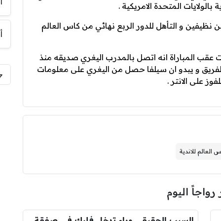
أ
الولايات المتحدة الامريكية .
ن نظيفين و التأهل للدور الربع نهائي من كاس العالم
أ
 عقب المباراة انه اتصل بالمدرب اليغري صديقه منذ
بالفريق و يبدو ان سيلفا حصل من اليغري على معلومات
ز على الانتر .
 العالم للاندية
 رواجاً اليوم
عاجل : مانشستر سيتي يرفض عرض برشلونة الاول لضم رودري.. ويسخر من قيمته
السبب الحقيقي وراء تدخل فليك في صفقة رودري