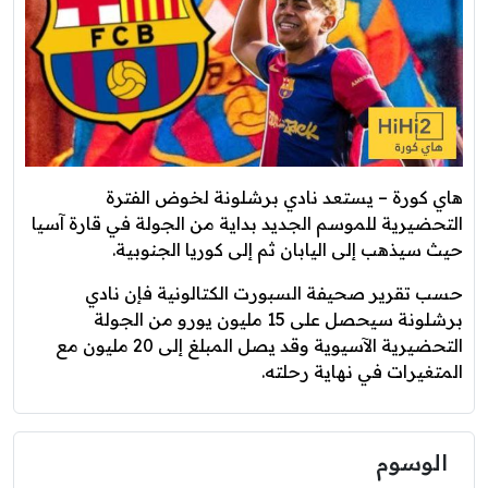
هاي كورة – يستعد نادي برشلونة لخوض الفترة
التحضيرية للموسم الجديد بداية من الجولة في قارة آسيا
حيث سيذهب إلى اليابان ثم إلى كوريا الجنوبية.
حسب تقرير صحيفة السبورت الكتالونية فإن نادي
برشلونة سيحصل على 15 مليون يورو من الجولة
التحضيرية الآسيوية وقد يصل المبلغ إلى 20 مليون مع
المتغيرات في نهاية رحلته.
الوسوم