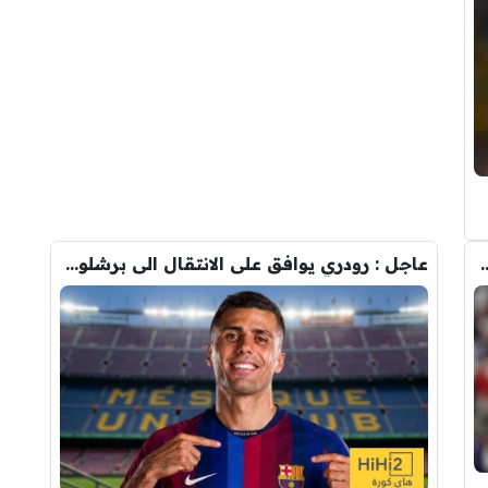
ودري مع برشلونة.. قيمة الصفقة والراتب
عاجل : رودري يوافق على الانتقال الى برشلونة.. 3 أسباب وراء قراره