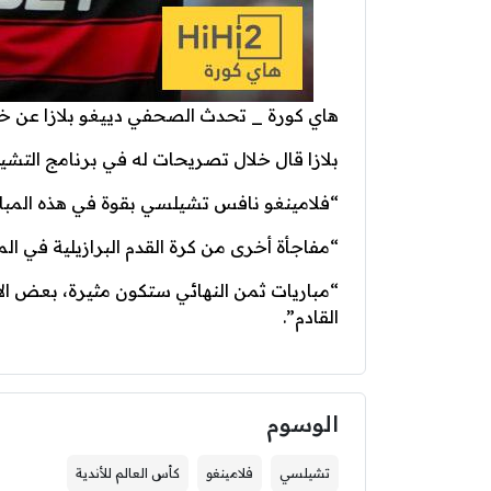
هاي كورة _ تحدث الصحفي دييغو بلازا عن خس
بلازا قال خلال تصريحات له في برنامج التشيري
“فلامينغو نافس تشيلسي بقوة في هذه المبار
“مفاجأة أخرى من كرة القدم البرازيلية في الم
“مباريات ثمن النهائي ستكون مثيرة، بعض الأن
القادم”.
الوسوم
تشيلسي
فلامينغو
كأس العالم للأندية