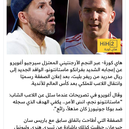
هاي كورة- عبر النجم الأرجنتيني المعتزل سيرجيو أغويرو
عن إعجابه الشديد بفرانكو ماستانتونو، الوافد الجديد إلى
ريال مدريد من ريفر بليت، بعد إعلان الصفقة رسميًا
وانتقال اللاعب للملكي بعد كأس العالم للأندية.
وقال أغويرو في تصريحات عندما سئل عن اللاعب الشاب:
“ماستانتونو نجم، انسَ الأمر… يكفي الهدف الذي سجله
ضد بوكا جونيورز كان مذهلاً، رائع”.
الصفقة التي أطاحت باتفاق سابق مع باريس سان
جيرمان، حظيت كذلك بإشادة من تييري هنري وليونيل