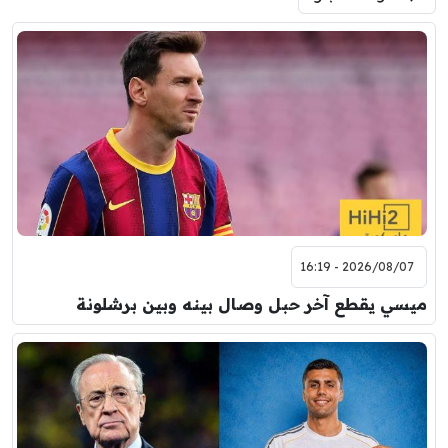
فرينتسفاروشي
ريال مدريد
7:00 م
مباراة ودية
برشلونة
نوتنغهام فورست
8:00 م
مباراة ودية
اودينيزي
برشلونة
2026/08/07 - 16:19
ميسي يقطع آخر حبل وصال بينه وبين برشلونة