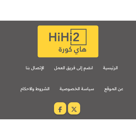
7:00 م
مباراة ودية
برشلونة
نوتنغهام فورست
8:00 م
مباراة ودية
اودينيزي
برشلونة
الرئيسية
انضم إلى فريق العمل
الإتصال بنا
عن الموقع
سياسة الخصوصية
الشروط والاحكام