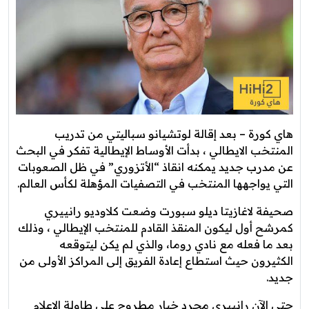
هاي كورة – بعد إقالة لوتشيانو سباليتي من تدريب
المنتخب الايطالي ، بدأت الأوساط الإيطالية تفكر في البحث
عن مدرب جديد يمكنه انقاذ “الأتزوري” في ظل الصعوبات
التي يواجهها المنتخب في التصفيات المؤهلة لكأس العالم.
صحيفة لاغازيتا ديلو سبورت وضعت كلاوديو رانييري
كمرشح أول ليكون المنقذ القادم للمنتخب الإيطالي ، وذلك
بعد ما فعله مع نادي روما، والذي لم يكن ليتوقعه
الكثيرون حيث استطاع إعادة الفريق إلى المراكز الأولى من
جديد.
حتى الآن رانييري مجرد خيار مطروح على طاولة الإعلام