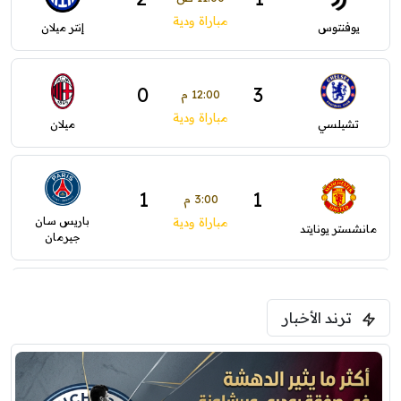
مباراة ودية
يوفنتوس
إنتر ميلان
0
3
12:00 م
مباراة ودية
تشيلسي
ميلان
1
1
3:00 م
باريس سان
مباراة ودية
مانشستر يونايتد
جيرمان
0
0
5:00 م
ترند الأخبار
ودية( ابو ظبي الرياضية -TV )
فرينتسفاروشي
ريال مدريد
7:00 م