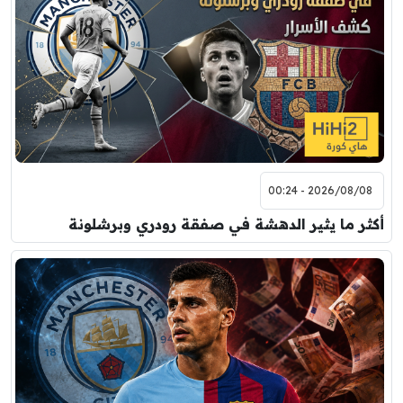
مباراة ودية
برشلونة
نوتنغهام فورست
8:00 م
مباراة ودية
اودينيزي
برشلونة
2026/08/08 - 00:24
أكثر ما يثير الدهشة في صفقة رودري وبرشلونة