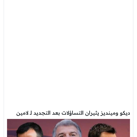
ديكو ومينديز يثيران التساؤلات بعد التجديد لـ لامين