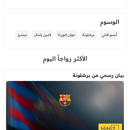
الوسوم
أنسو فاتي
برشلونة
خوان لابورتا
لامين يامال
مينديز
الأكثر رواجاً اليوم
بيان رسمي من برشلونة