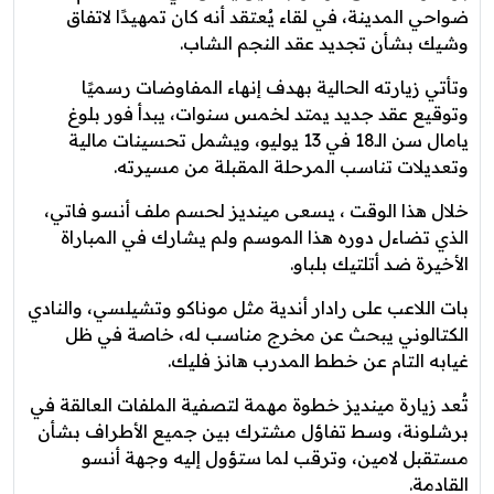
ضواحي المدينة، في لقاء يُعتقد أنه كان تمهيدًا لاتفاق
وشيك بشأن تجديد عقد النجم الشاب.
وتأتي زيارته الحالية بهدف إنهاء المفاوضات رسميًا
وتوقيع عقد جديد يمتد لخمس سنوات، يبدأ فور بلوغ
يامال سن الـ18 في 13 يوليو، ويشمل تحسينات مالية
وتعديلات تناسب المرحلة المقبلة من مسيرته.
خلال هذا الوقت ، يسعى مينديز لحسم ملف أنسو فاتي،
الذي تضاءل دوره هذا الموسم ولم يشارك في المباراة
الأخيرة ضد أتلتيك بلباو.
بات اللاعب على رادار أندية مثل موناكو وتشيلسي، والنادي
الكتالوني يبحث عن مخرج مناسب له، خاصة في ظل
غيابه التام عن خطط المدرب هانز فليك.
تُعد زيارة مينديز خطوة مهمة لتصفية الملفات العالقة في
برشلونة، وسط تفاؤل مشترك بين جميع الأطراف بشأن
مستقبل لامين، وترقب لما ستؤول إليه وجهة أنسو
القادمة.