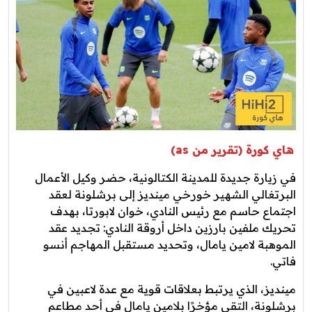
هاي كورة (تقرير من as)
في زيارة جديدة للمدينة الكتالونية، حضر وكيل الأعمال
البرتغالي الشهير خورخي مينديز إلى برشلونة لعقد
اجتماع حاسم مع رئيس النادي، خوان لابورتا، بهدف
تحريك ملفين بارزين داخل أروقة النادي: تجديد عقد
الموهبة لامين يامال، وتحديد مستقبل المهاجم أنسو
فاتي.
مينديز، الذي يرتبط بعلاقات قوية مع عدة لاعبين في
برشلونة، التقى مؤخرًا بلامين يامال في أحد مطاعم