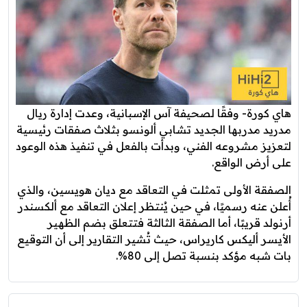
هاي كورة- وفقًا لصحيفة آس الإسبانية، وعدت إدارة ريال
مدريد مدربها الجديد تشابي ألونسو بثلاث صفقات رئيسية
لتعزيز مشروعه الفني، وبدأت بالفعل في تنفيذ هذه الوعود
على أرض الواقع.
الصفقة الأولى تمثلت في التعاقد مع ديان هويسين، والذي
أُعلن عنه رسميًا، في حين يُنتظر إعلان التعاقد مع ألكسندر
أرنولد قريبًا، أما الصفقة الثالثة فتتعلق بضم الظهير
الأيسر أليكس كاريراس، حيث تُشير التقارير إلى أن التوقيع
بات شبه مؤكد بنسبة تصل إلى 80%.