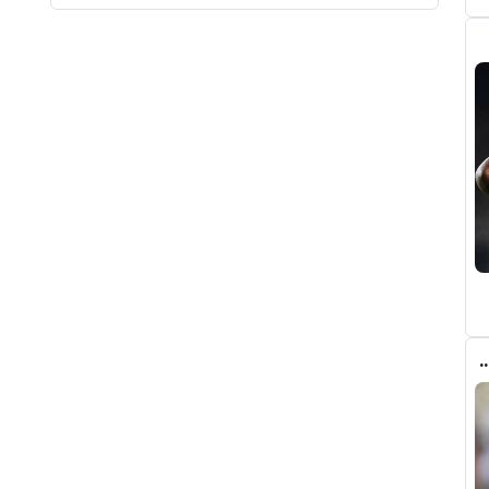
ذي جعل ريال مدريد قد يتنازل لبرشلونة عن رودري