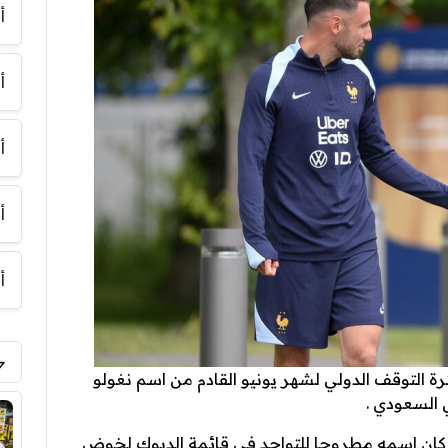
أ
أ
أ
أ
أ
 التوقف الدولي لشهر يونيو القادم من اسم نغولو
 السعودي .
ما كان اسمه مطروحا للتواجد في قائمة الديوك لخوض