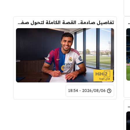
وأحد افراد ادارة ريال مدريد بعد انهيار صفقة رودري
تفاصيل صادمة.. القصة الكاملة لتحول صفقة رودري من ريال مدريد الى برشلونة
2026/08/06 - 18:54
ري عن ريال مدريد وقربته من برشلونة