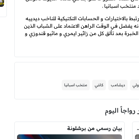
 منتخب اسبانيا .
بط بالاختيارات و الحسابات التكتيكية للناخب ديدييه
ه يفضل في الوقت الراهن الاعتماد على الشباب الذين
خبرة بعد تألق كل من زائير ايمري و ماثيو قندوزي و
ولي
ديشامب
كانتي
منتخب اسبانيا
 رواجاً اليوم
ودري مع برشلونة.. قيمة الصفقة والراتب
بيان رسمي من برشلونة