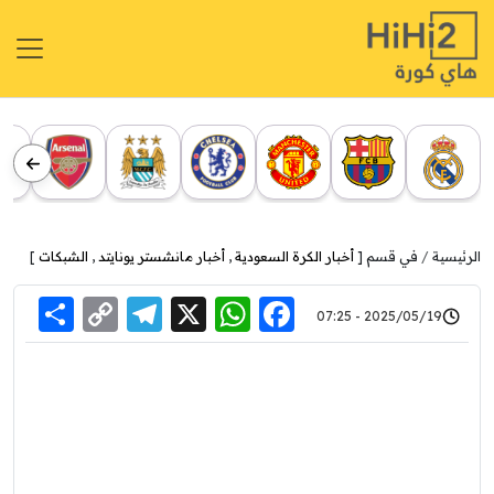
الرئيسية
في قسم [
أخبار الكرة السعودية
,
أخبار مانشستر يونايتد
,
الشبكات
]
re
elegram
Copy
WhatsApp
Facebook
X
2025/05/19 - 07:25
Link