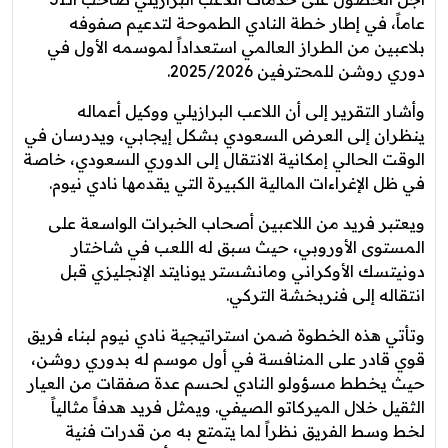
عاماً، في إطار خطة النادي الطموحة لتدعيم صفوفه
بلاعبين من الطراز العالمي استعداداً لموسمه الأول في
دوري روشن للمحترفين 2025/2026.
وأشار التقرير إلى أن اللاعب البرازيلي ووكيل أعماله
ينظران إلى العرض السعودي بشكل إيجابي، ويدرسان في
الوقت الحالي إمكانية الانتقال إلى الدوري السعودي، خاصة
في ظل الإغراءات المالية الكبيرة التي يقدمها نادي نيوم.
ويعتبر فريد من اللاعبين أصحاب الخبرات الواسعة على
المستوى الأوروبي، حيث سبق له اللعب في شاختار
دونيتسك الأوكراني ومانشستر يونايتد الإنجليزي قبل
انتقاله إلى فنربخشة التركي.
وتأتي هذه الخطوة ضمن استراتيجية نادي نيوم لبناء فريق
قوي قادر على المنافسة في أول موسم له بدوري روشن،
حيث يخطط مسؤولو النادي لحسم عدة صفقات من العيار
الثقيل خلال الميركاتو الصيفي. ويمثل فريد هدفاً مثالياً
لخط وسط الفريق نظراً لما يتمتع به من قدرات فنية