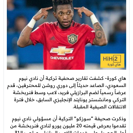
هاي كورة- كشفت تقارير صحفية تركية أن نادي نيوم
السعودي، الصاعد حديثاً إلى دوري روشن للمحترفين، قدم
عرضاً رسمياً لضم البرازيلي فريد، لاعب وسط فنربخشة
التركي ومانشستر يونايتد الإنجليزي السابق، خلال فترة
الانتقالات الصيفية المقبلة.
وذكرت صحيفة “سوزكو” التركية أن مسؤولي نادي نيوم
تقدموا بعرض قيمته 20 مليون يورو لنادي فنربخشة من
أجل الحصول على خدمات اللاعب البرازيلي صاحب الـ31