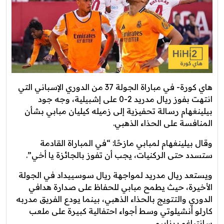
هاي كورة- في مباراة الجولة 37 من الدوري الإسباني التي
انتهت بفوز ريال مدريد 2-0 على إشبيلية، وجه جود
بيلينغهام رسالة تحفيزية إلى زميله كيليان مبابي بشأن
المنافسة على الحذاء الذهبي.
وقال بيلينغهام لمبابي مازحًا: “في المباراة القادمة
ستسدد حتى الركنيات، يجب أن تفوز بالجائزة يا أخي”.
ويستعد ريال مدريد لمواجهة ريال سوسييداد في الجولة
الأخيرة، حيث يطمح مبابي للحفاظ على صدارة هدافي
الدوري والتتويج بالحذاء الذهبي، بينما يودع الفريق مدربه
كارلو أنشيلوتي وسط أجواء احتفالية كبيرة على ملعب
سانتياغو برنابيو.