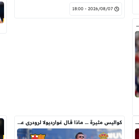
2026/08/07 - 18:00
ض صفقة تبادلية على مانشستر سيتي
رومانو : برشلونة يُعير أراوخو الى ليفربول .. تفاصيل الصفقة
كواليس مثيرة … ماذا قال غوارديولا لرودري عند استشارته عن ريال مدريد وبرشلونة