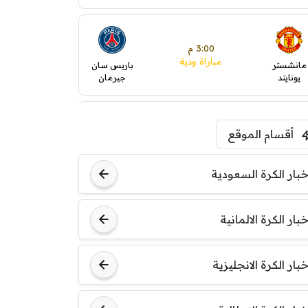
3:00 م
مباراة ودية
مانشستر
باريس سان
يونايتد
جيرمان
5:00 م
أقسام الموقع
ودية( ابو ظبي الرياضية -TV
)
ينتسفاروشي
ريال مدريد
خبار الكرة السعودية
7:00 م
خبار الكرة الالمانية
مباراة ودية
نوتنغهام
برشلونة
فورست
خبار الكرة الانجليزية
8:00 م
مباراة ودية