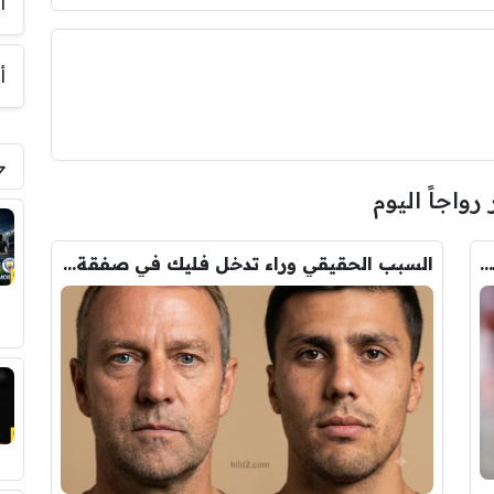
أ
أ
 رواجاً اليوم
عاجل : مانشستر سيتي يرفض عرض برشلونة الاول لضم رودري.. ويسخر من قيمته
السبب الحقيقي وراء تدخل فليك في صفقة رودري