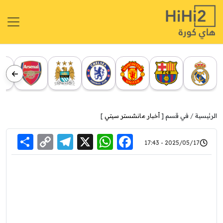
الرئيسية
في قسم [
أخبار مانشستر سيتي
]
re
elegram
Copy
WhatsApp
Facebook
X
2025/05/17 - 17:43
Link