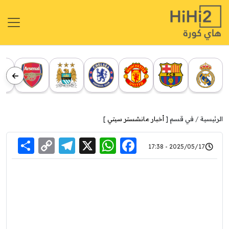
الرئيسية
في قسم [
أخبار مانشستر سيتي
]
re
elegram
Copy
WhatsApp
Facebook
X
2025/05/17 - 17:38
Link