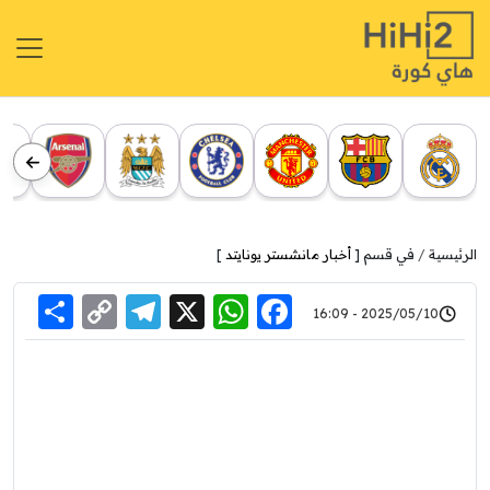
الرئيسية
في قسم [
أخبار مانشستر يونايتد
]
re
elegram
Copy
WhatsApp
Facebook
X
2025/05/10 - 16:09
Link