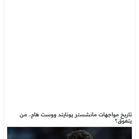
تاريخ مواجهات مانشستر يونايتد ووست هام.. من
يتفوق؟