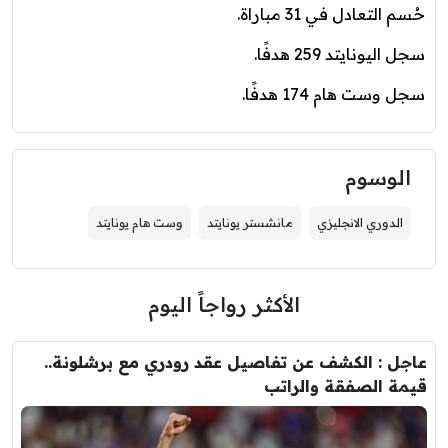
حُسم التعادل في 31 مباراة.
سجل اليونايتد 259 هدفًا.
سجل وست هام 174 هدفًا.
الوسوم
الدوري الانجليزي
مانشستر يونايتد
وست هام يونايتد
الأكثر رواجاً اليوم
عاجل : الكشف عن تفاصيل عقد رودري مع برشلونة..
قيمة الصفقة والراتب