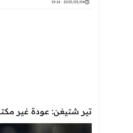
2025/05/04 - 19:14
تير شتيغن: عودة غير مكت