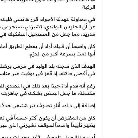
الركبة.
في محاولة لتهدئة الأجواء، قرر هانسي فليك، 
عن أن الحارس البولندي، تشيزني، سيحرس مر
مدريد، مما جعل من المستحيل التشكيك في هذ
كان واضحاً أن فليك أراد أن يقطع الطريق أما
أنها تمت بسرعة أكبر من اللازم.
الهدف الذي سجله بلد الوليد في مرمى برشلو
في أفضل حالاته، إذ قفز في توقيت غير مناس
رغم أنه قدم أداءً جيدًا بعد ذلك في التصدي لل
مكتملة، ما جعل البعض يشكك في جاهزيته لم
إضافة إلى ذلك، أثار تصرف تير شتيغن جدلاً ح
كان من المفترض أن يكون أكثر حسماً في تع
يظهر تأييداً واضحاً لموقف تشيزني الذي عب
أمام هذا الجدل، تلوح في الأفق تحديات دوري 