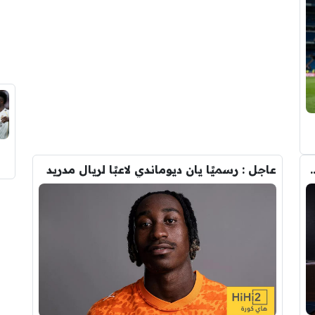
تحول صفقة رودري من ريال مدريد الى برشلونة
عاجل : رسميًا يان ديوماندي لاعبًا لريال مدريد