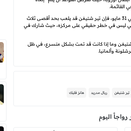
 القائمة.
وإذا تأهل برشلونة إلى نهائي دوري الأبطال في 31 مايو، فإن تير شتيغن قد يلعب بحد أقصى ثلاث
شيزني ليس في خطر حقيقي على مركزه، حيث شارك في
ر شتيغن وما إذا كانت قد تمت بشكل متسرع، في ظل
لونة وألمانيا.
تير شتيغن
ريال مدريد
هانز فليك
 رواجاً اليوم