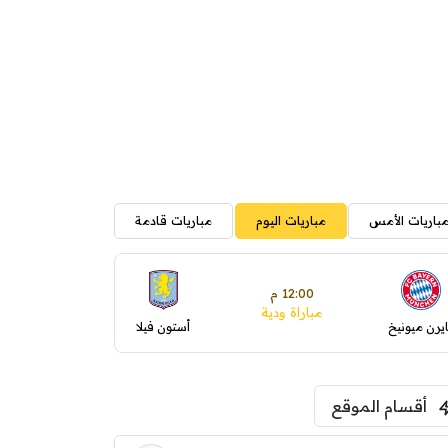
باريات الأمس
مباريات اليوم
مباريات قادمة
12:00 م
مباراة ودية
ايرن ميونيخ
أستون فيلا
أقسام الموقع