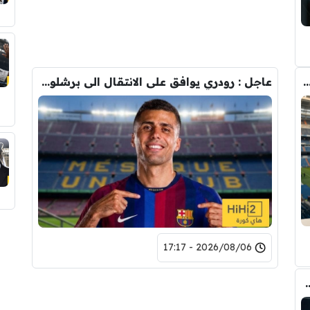
دريد ” شاهد تشكيله الريال القادمه لاكتساح المركز الثاني
عاجل : رودري يوافق على الانتقال الى برشلونة.. 3 أسباب وراء قراره
2026/08/06 - 17:17
وأحد افراد ادارة ريال مدريد بعد انهيار صفقة رودري