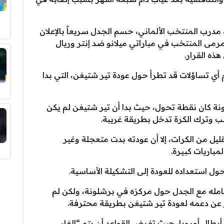
مدرب المنتخب الألماني، حسم الجدل سريعاً بالإعلان
مى المنتخب في مباراتي ميلانو ضد إنتر وريال
ه القرار.
م أي تساؤلات قد تطرأ حول عودة تير شتيغن، التي بدا
نة كان نقطة تحول، حيث بدا أن تير شتيغن لم يكن
ب وترك الكرة تدخل بطريقة غريبة.
قليل من الكرات، إلا أن عودته بدت متعجلة وغير
باريات كبيرة.
ول استعداده للعودة إلى التشكيلة الأساسية.
امله مع الجدل حول مركزه في برشلونة، ولكن لم
ر عن دعمه لعودة تير شتيغن بطريقة محترفة.
أبطال أوروبا، حيث تفرض القواعد أن يتم “إلغاء