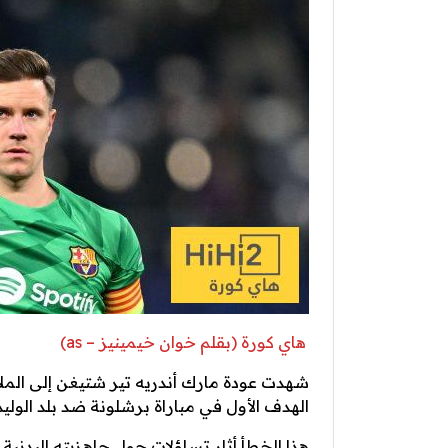
هاي كورة (بقلم خوان خيمينيز – as)
شهدت عودة مارك أندريه تير شتيغن إلى الم
الهدف الأول في مباراة برشلونة ضد بلد الوليد
هذا الخطأ أثار تساؤلات حول جاهزيته البدني