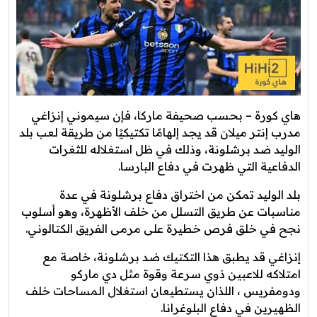
هاي كورة – بحسب صحيفة ماركا، فإن سيموني إنزاغي
مدرب إنتر ميلان قد يجد إلهامًا تكتيكيًا من طريقة لعب بلد
الوليد ضد برشلونة، وذلك في ظل استغلاله للثغرات
الدفاعية التي ظهرت في دفاع البارسا.
بلد الوليد تمكن من اختراق دفاع برشلونة في عدة
مناسبات عن طريق التسلل من خلف الأظهرة، وهو أسلوب
نجح في خلق فرص خطيرة على مرمى الفريق الكتالوني.
إنزاغي قد يطبق هذا التكتيك ضد برشلونة، خاصة مع
امتلاكه للاعبين ذوي سرعة وقوة مثل دي ماركو
ودومفريس ، اللذان يستطيعان استغلال المساحات خلف
الظهيرين في دفاع البلوغرانا.