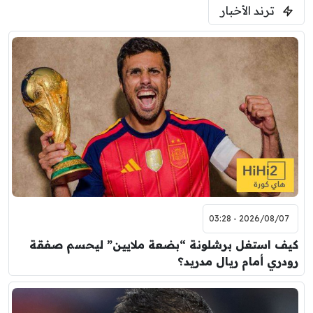
ترند الأخبار
ودية( ابو ظبي الرياضية -TV )
فرينتسفاروشي
ريال مدريد
7:00 م
مباراة ودية
برشلونة
نوتنغهام فورست
8:00 م
مباراة ودية
اودينيزي
برشلونة
2026/08/07 - 03:28
كيف استغل برشلونة “بضعة ملايين” ليحسم صفقة
رودري أمام ريال مدريد؟