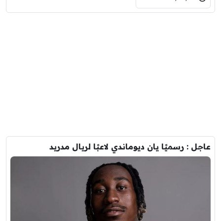
عاجل : رسميًا يان ديوماندي لاعبًا لريال مدريد